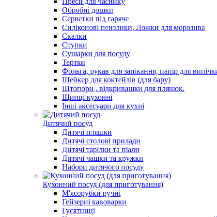
Преси для часнику
Обробні дошки
Серветки під гаряче
Силіконові пензлики, Ложки для морозива
Скалки
Ступки
Сушарки для посуду
Тертки
Фольга, рукав для запікання, папір для випічк
Шейкер для коктейлів (для бару)
Штопори , відкривашки для пляшок.
Щипці кухонні
Інші аксесуари для кухні
Дитячий посуд
Дитячі пляшки
Дитячі столові прилади
Дитячі тарілки та піали
Дитячі чашки та кружки
Набори дитячого посуду
Кухонний посуд (для приготування)
М'ясорубки ручні
Гейзерні кавоварки
Гусятниці