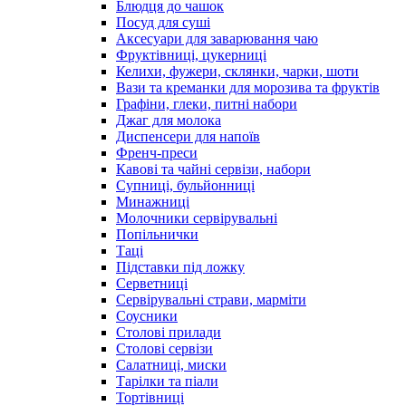
Блюдця до чашок
Посуд для суші
Аксесуари для заварювання чаю
Фруктівниці, цукерниці
Келихи, фужери, склянки, чарки, шоти
Вази та креманки для морозива та фруктів
Графіни, глеки, питні набори
Джаг для молока
Диспенсери для напоїв
Френч-преси
Кавові та чайні сервізи, набори
Супниці, бульйонниці
Минажниці
Молочники сервірувальні
Попільнички
Таці
Підставки під ложку
Серветниці
Сервірувальні страви, марміти
Соусники
Столові прилади
Столові сервізи
Салатниці, миски
Тарілки та піали
Тортівниці