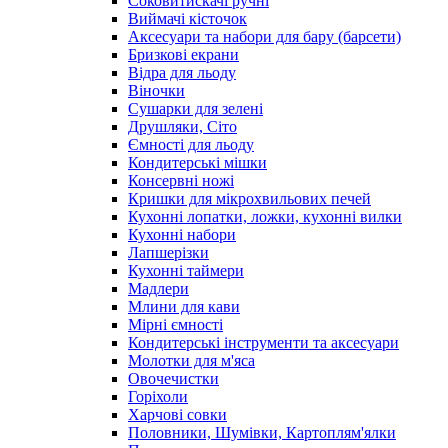
Соковитискачі ручні
Виймачі кісточок
Аксесуари та набори для бару (барсети)
Бризкові екрани
Відра для льоду
Віночки
Сушарки для зелені
Друшляки, Сіто
Ємності для льоду
Кондитерські мішки
Консервні ножі
Кришки для мікрохвильових печей
Кухонні лопатки, ложки, кухонні вилки
Кухонні набори
Лапшерізки
Кухонні таймери
Мадлери
Млини для кави
Мірні ємності
Кондитерські інструменти та аксесуари
Молотки для м'яса
Овочечистки
Горіхоли
Харчові совки
Половники, Шумівки, Картоплям'ялки