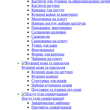
Каструлі для духовок та мікрохвильових пече
Каструлі штучно
Кришки для посуду
Кухонні ковші та кокотниці
Молочники на плиту
Набори посуду, набори каструль
Пароварки, мантоварки
Силіконові килимки
Сковороди
Скороварки на плиту
Турки для кави
Фондюшниці
Форми для випічки
Чайники на плиту
Кухонні ножі та приладдя
Кухонні ножі по штучно
Кухонні ножиці
Стругачки для ножів
Набори кухонних ножів
Підставки та планки під ножі
Посуд (для сервірування)
Заварювальні чайники
Предмети сервірування