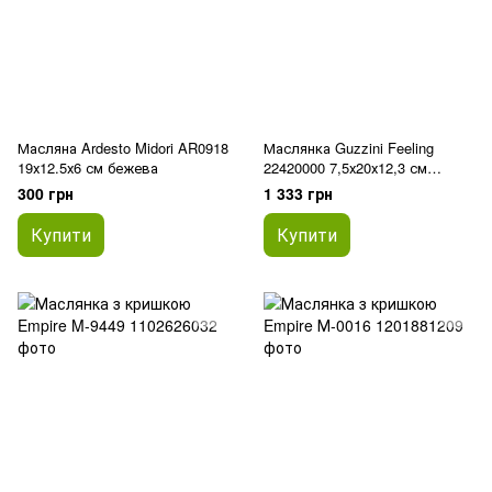
Масляна Ardesto Midori AR0918
Маслянка Guzzini Feeling
19х12.5х6 см бежева
22420000 7,5х20х12,3 см
прозора
300 грн
1 333 грн
Купити
Купити