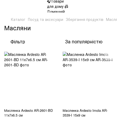
Каталог
Посуд та аксесуари
Зберігання продуктів
Масл
Масляни
Фільтр
За популярністю
Маслянка Ardesto AR-2601-BD
Масленка Ardesto Imola AR-
11х7х6.5 см
3539-I 15х9 см