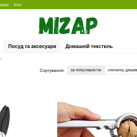
мація
Блог
Посуд та аксесуари
Домашній текстиль
ли
за популярністю
спочатку деше
Сортування: