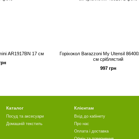
mini AR1917BN 17 см
Горіхокол Barazzoni My Utensil 8640
см сріблястий
грн
997 грн
Каталог
Клієнтам
Посуд та аксесуари
Вхід до кабінету
Домашній текстиль
Про нас
Оплата і доставка
Обмін та повернення