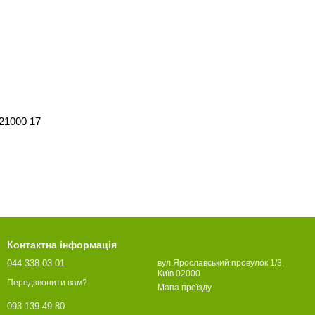
021000 17
Контактна інформація
044 338 03 01
вул.Ярославський провулок 1/3,
Київ 02000
Передзвонити вам?
Мапа проїзду
093 139 49 80