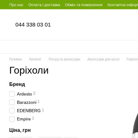
Перейти до основного контенту
Про нас
Оплата і доставка
Обмін та повернення
Контактна інфор
044 338 03 01
Головна
Каталог
Посуд та аксесуари
Аксесуари для кухні
Горіхо
Горіхоли
Бренд
2
Ardesto
1
Barazzoni
1
EDENBERG
1
Empire
Ціна, грн