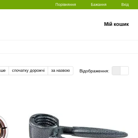
Порівняння
Бажання
Вхід
Мій кошик
вше
спочатку дорожчі
за назвою
Відображення: