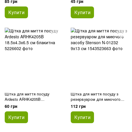
85 грн
45 грн
Купити
Купити
Щітка для миття посуду
Щітка для миття посуду з
Ardesto ARHK4205B
резервуаром для миючого
18.5х4.3х6.5 см блакитна
засобу Stenson N-01232 9х13
60 грн
112 грн
см
Купити
Купити