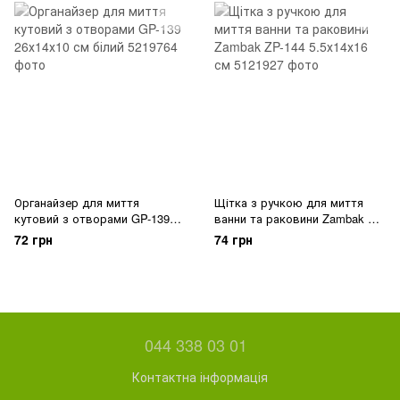
Органайзер для миття
Щітка з ручкою для миття
кутовий з отворами GP-139
ванни та раковини Zambak ZP-
26х14х10 см білий
144 5.5х14х16 см
72 грн
74 грн
044 338 03 01
Контактна інформація