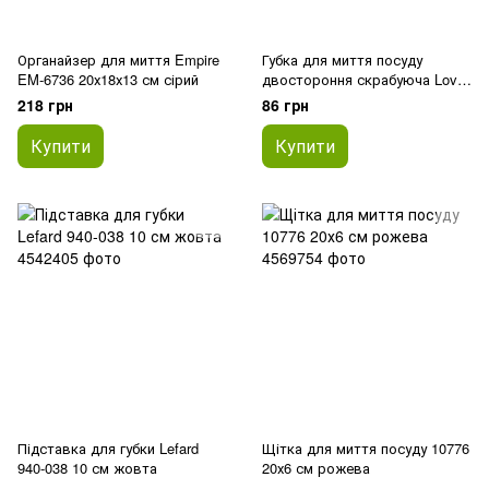
Органайзер для миття Empire
Губка для миття посуду
EM-6736 20х18х13 см сірий
двостороння скрабуюча Love
You Home LYH9005 17х10 см
218 грн
86 грн
жовта
Купити
Купити
Підставка для губки Lefard
Щітка для миття посуду 10776
940-038 10 см жовта
20х6 см рожева