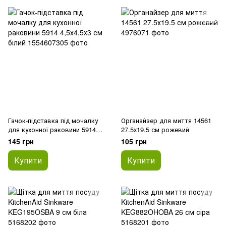
Гачок-підставка під мочалку
Органайзер для миття 14561
для кухонної раковини 5914
27.5х19.5 см рожевий
4,5х4,5х3 см білий
145 грн
105 грн
Купити
Купити