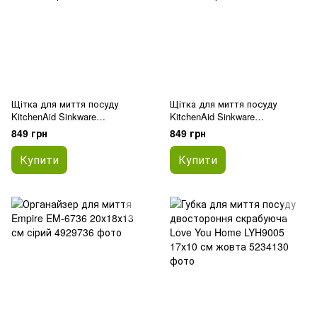
Щітка для миття посуду
Щітка для миття посуду
KitchenAid Sinkware
KitchenAid Sinkware
KEG195OSBA 9 см біла
KEG882OHOBA 26 см сіра
849 грн
849 грн
Купити
Купити