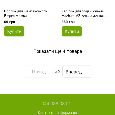
Пробка для шампанського
Тарілка для подачі снеків
Empire М-9653
Mazhura MZ-728328 32х16х2 см
бежева
69 грн
360 грн
Купити
Купити
Показати ще 4 товара
Назад
Вперед
1
з 2
044 338 03 01
Контактна інформація