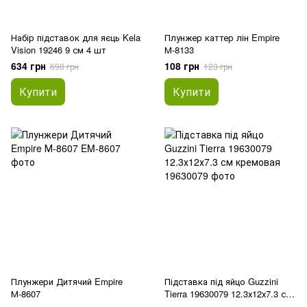
Набір підставок для яєць Kela
Плунжер каттер лін Empire
Vision 19246 9 см 4 шт
М-8133
634 грн
108 грн
698 грн
123 грн
Купити
Купити
Плунжери Дитячий Empire
Підставка під яйцо Guzzini
М-8607
Tierra 19630079 12.3х12х7.3 см
кремовая