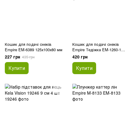
Кошик для подачі снеків
Кошик для подачі снеків
Empire EM-6389 125х100х80 мм
Empire Тедіжка EM-1260-1
13х16х17 см
227 грн
420 грн
435 грн
Купити
Купити