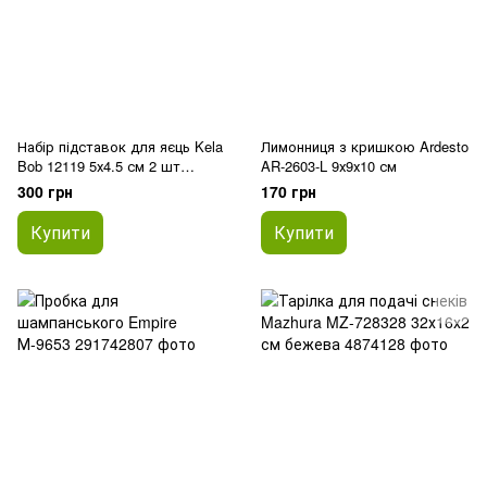
Набір підставок для яєць Kela
Лимонниця з кришкою Ardesto
Bob 12119 5х4.5 см 2 шт
AR-2603-L 9х9х10 см
темно-сірий
300 грн
170 грн
Купити
Купити