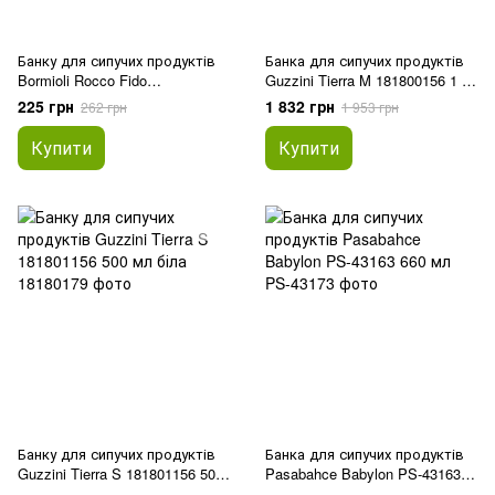
Банку для сипучих продуктів
Банка для сипучих продуктів
Bormioli Rocco Fido
Guzzini Tierra M 181800156 1 л
149210417321991 500 мл
біла
225 грн
1 832 грн
262 грн
1 953 грн
Купити
Купити
Банку для сипучих продуктів
Банка для сипучих продуктів
Guzzini Tierra S 181801156 500
Pasabahce Babylon PS-43163
мл біла
660 мл