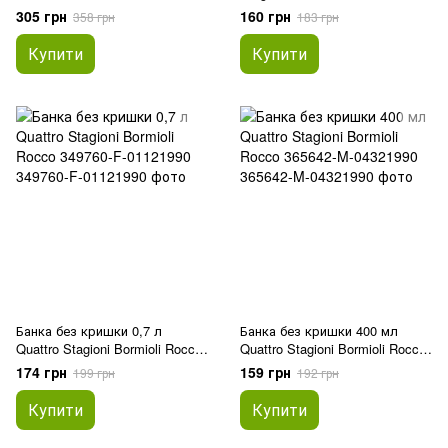
200 мл
305 грн
160 грн
358 грн
183 грн
Купити
Купити
Банка без кришки 0,7 л
Банка без кришки 400 мл
Quattro Stagioni Bormioli Rocco
Quattro Stagioni Bormioli Rocco
349760-F-01121990
365642-M-04321990
174 грн
159 грн
199 грн
192 грн
Купити
Купити