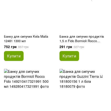
Банку для сипучих Kela Maila
Банка для сипучих продуктів
12481 1300 мл
1,5 л Fido Bormioli Rocco
149230417321991
752 грн
291 грн
867 грн
327 грн
Купити
Купити