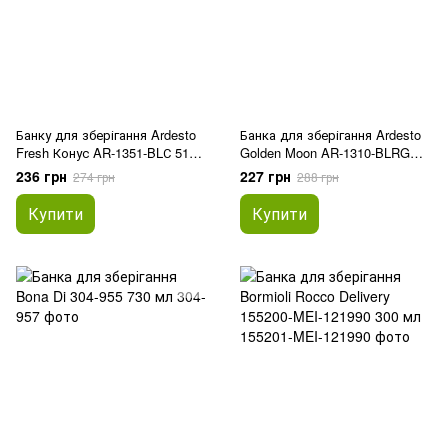
Банку для зберігання Ardesto
Банка для зберігання Ardesto
Fresh Конус AR-1351-BLС 510
Golden Moon AR-1310-BLRG
мл
1000 мл
236 грн
227 грн
274 грн
288 грн
Купити
Купити