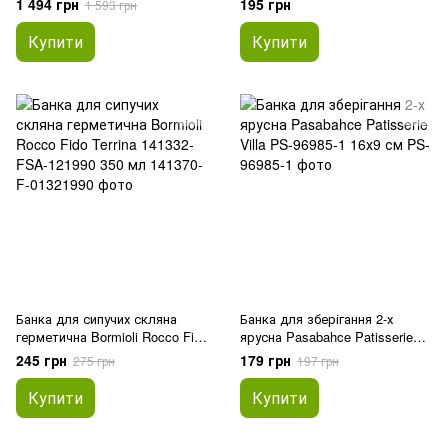
1 494 грн
195 грн
1 593 грн
Купити
Купити
Банка для сипучих скляна
Банка для зберігання 2-х
герметична Bormioli Rocco Fido
ярусна Pasabahce Patisserie
Terrina 141332-FSA-121990 350
Villa PS-96985-1 16х9 см
245 грн
179 грн
275 грн
197 грн
мл
Купити
Купити