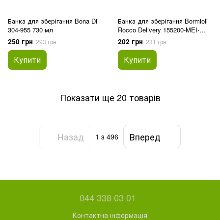
Банка для зберігання Bona Di
Банка для зберігання Bormioli
304-955 730 мл
Rocco Delivery 155200-MEI-
121990 300 мл
250 грн
202 грн
293 грн
231 грн
Купити
Купити
Показати ще 20 товарів
Назад
Вперед
1
з 496
044 338 03 01
Контактна інформація