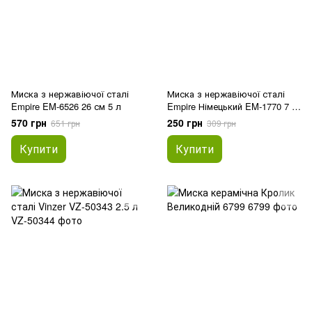
Миска з нержавіючої сталі
Миска з нержавіючої сталі
Empire EM-6526 26 см 5 л
Empire Німецький EM-1770 7 л
30 см
570 грн
250 грн
651 грн
309 грн
Купити
Купити