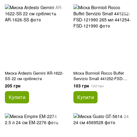
Миска Ardesto Gemini AR-1622-
Міска Bormioli Rocco Buffet
SS 22 см срібляста
Servizio Small 441252-FSD-
121990 265 мл
205 грн
103 грн
122 грн
Купити
Купити