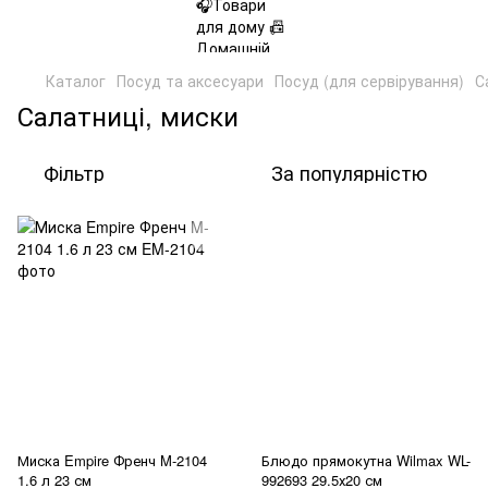
Каталог
Посуд та аксесуари
Посуд (для сервірування)
С
Салатниці, миски
Фільтр
За популярністю
Миска Empire Френч M-2104
Блюдо прямокутна Wilmax WL-
1.6 л 23 см
992693 29.5х20 см