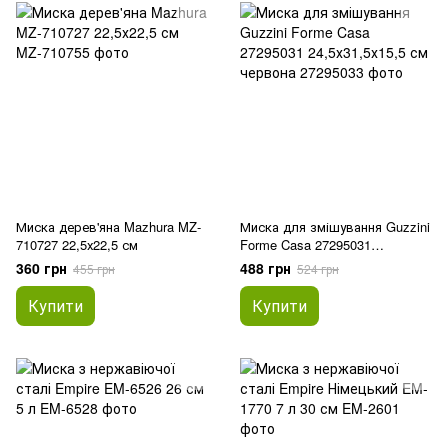
Миска дерев'яна Mazhura MZ-
Миска для змішування Guzzini
710727 22,5х22,5 см
Forme Casa 27295031
24,5х31,5х15,5 см червона
360 грн
488 грн
455 грн
524 грн
Купити
Купити