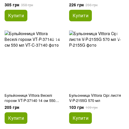
305 грн
226 грн
358 грн
266 грн
Купити
Купити
Бульйонниця Vittora Веселі
Бульонница Vittora Сірі листя
горохи VT-P-37140 14 см 550
V-P-2155G 570 мл
мл
205 грн
103 грн
109 грн
Купити
Купити