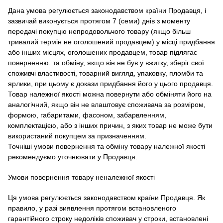
Дана умова регулюється законодавством країни Продавця, і
зазвичай виконується протягом 7 (семи) днів з моменту
передачі покупцю непродовольчого товару (якщо більш
тривалий термін не оголошений продавцем) у місці придбання
або інших місцях, оголошених продавцем, товар підлягає
поверненню. та обміну, якщо він не був у вжитку, зберіг свої
споживчі властивості, товарний вигляд, упаковку, пломби та
ярлики, при цьому є докази придбання його у цього продавця.
Товар належної якості можна повернути або обміняти його на
аналогічний, якщо він не влаштовує споживача за розміром,
формою, габаритами, фасоном, забарвленням,
комплектацією, або з інших причин, з яких товар не може бути
використаний покупцем за призначенням.
Точніші умови повернення та обміну товару належної якості
рекомендуємо уточнювати у Продавця.
Умови повернення товару неналежної якості
Ця умова регулюється законодавством країни Продавця.
Як
правило, у разі виявлення протягом встановленого
гарантійного строку недоліків споживач у строки, встановлені