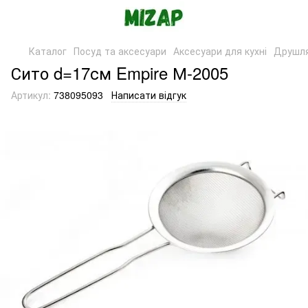
Каталог
Посуд та аксесуари
Аксесуари для кухні
Друшля
Сито d=17см Empire М-2005
Артикул:
738095093
Написати відгук