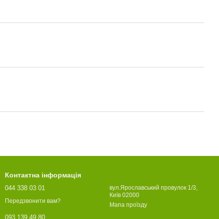
Контактна інформація
044 338 03 01
вул.Ярославський провулок 1/3,
Київ 02000
Передзвонити вам?
Мапа проїзду
093 139 49 80