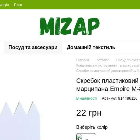
мація
Блог
Посуд та аксесуари
Домашній текстиль
Головна
Каталог
Посуд та аксе
Кондитерські інструменти та аксесуари
Скребок пластиковий двосторонній зубч
Скребок пластиковий 
марципана Empire М-
В наявності
Артикул: 914486116
22 грн
Виберіть колір