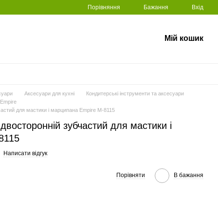
Порівняння
Бажання
Вхід
Мій кошик
суари
Аксесуари для кухні
Кондитерські інструменти та аксесуари
 Empire
астий для мастики і марципана Empire М-8115
двосторонній зубчастий для мастики і
8115
Написати відгук
Порівняти
В бажання