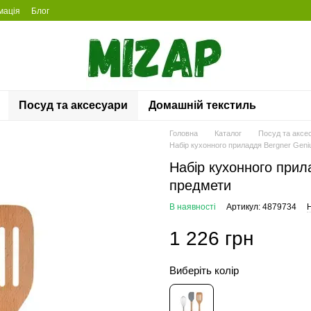
мація
Блог
Посуд та аксесуари
Домашній текстиль
Головна
Каталог
Посуд та аксе
Набір кухонного приладдя Bergner Gen
Набір кухонного при
предмети
В наявності
Артикул: 4879734
Н
1 226 грн
Виберіть колір