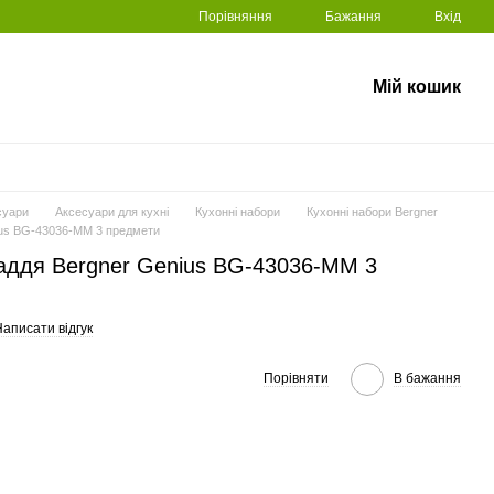
Порівняння
Бажання
Вхід
Мій кошик
суари
Аксесуари для кухні
Кухонні набори
Кухонні набори Bergner
ius BG-43036-MM 3 предмети
ладдя Bergner Genius BG-43036-MM 3
аписати відгук
Порівняти
В бажання