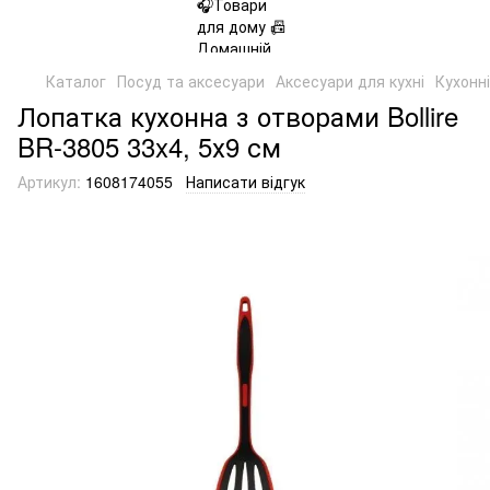
Каталог
Посуд та аксесуари
Аксесуари для кухні
Кухонні
Лопатка кухонна з отворами Bollire
BR-3805 33x4, 5х9 см
Артикул:
1608174055
Написати відгук