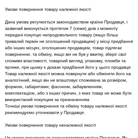
Умови повернення товару належної якості
Дана умова регулюється законодавством країни Продавця, і
зазвичай виконується протягом 7 (семи) днів з моменту
передачі покупцю непродовольчого товару (якщо більш
тривалий термін не оголошений продавцем) у місці придбання
або інших місцях, оголошених продавцем, товар підлягає
поверненню. та обміну, якщо він не був у вжитку, зберіг свої
споживчі властивості, товарний вигляд, упаковку, пломби та
ярлики, при цьому є докази придбання його у цього продавця.
Товар належної якості можна повернути або обміняти його на
аналогічний, якщо він не влаштовує споживача за розміром,
формою, габаритами, фасоном, забарвленням,
комплектацією, або з інших причин, з яких товар не може бути
використаний покупцем за призначенням.
Точніші умови повернення та обміну товару належної якості
рекомендуємо уточнювати у Продавця.
Умови повернення товару неналежної якості
Ця умова регулюється законодавством країни Продавця.
Як