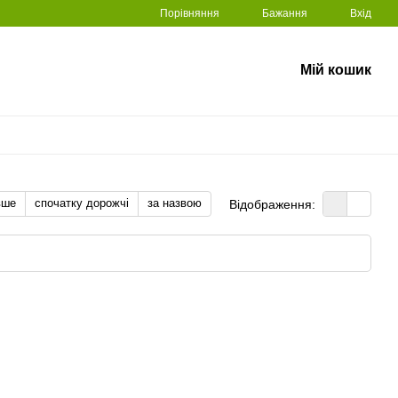
Порівняння
Бажання
Вхід
Мій кошик
вше
спочатку дорожчі
за назвою
Відображення: