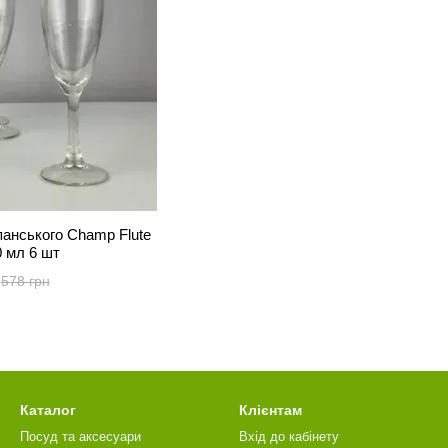
панського Champ Flute
0 мл 6 шт
578 грн
Каталог
Клієнтам
Посуд та аксесуари
Вхід до кабінету