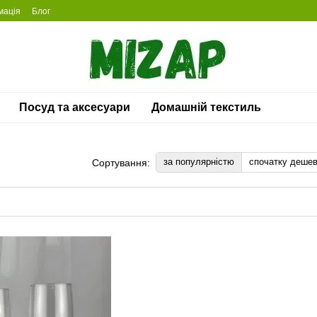
мація
Блог
Посуд та аксесуари
Домашній текстиль
за популярністю
спочатку деше
Сортування: