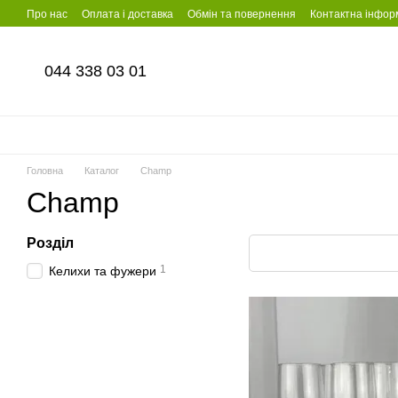
Перейти до основного контенту
Про нас
Оплата і доставка
Обмін та повернення
Контактна інфор
044 338 03 01
Головна
Каталог
Champ
Champ
Розділ
1
Келихи та фужери