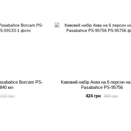
asabahce Borcam PS-
Кавовий набір Аква на 6 персон на
 840 мл
Pasabahce PS-95756
424 грн
212 грн
460 грн