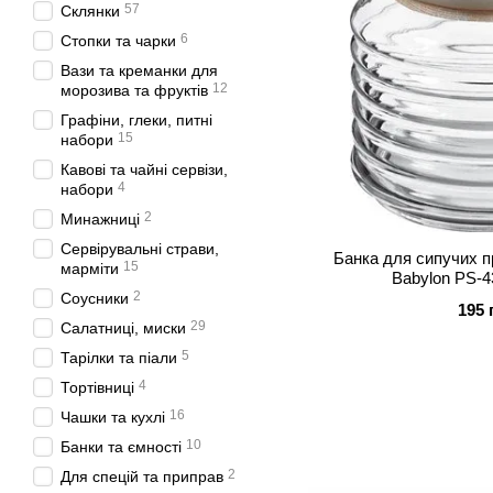
57
Склянки
6
Стопки та чарки
Вази та креманки для
12
морозива та фруктів
Графіни, глеки, питні
15
набори
Кавові та чайні сервізи,
4
набори
2
Минажниці
Сервірувальні страви,
Банка для сипучих п
15
марміти
Babylon PS-4
2
Соусники
195 
29
Салатниці, миски
5
Тарілки та піали
4
Тортівниці
16
Чашки та кухлі
10
Банки та ємності
2
Для спецій та приправ