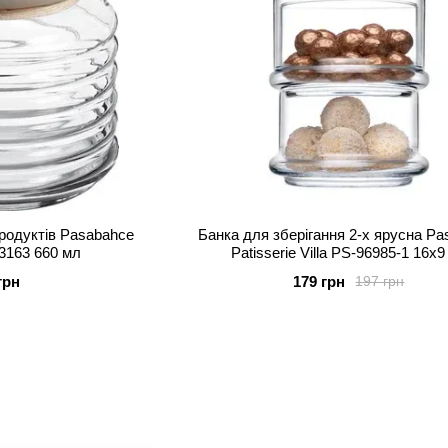
родуктів Pasabahce
Банка для зберігання 2-х ярусна P
3163 660 мл
Patisserie Villa PS-96985-1 16х9
грн
179 грн
197 грн