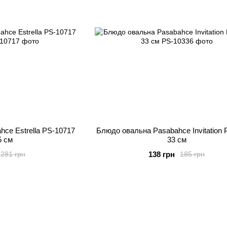
ce Estrella PS-10717
Блюдо овальна Pasabahce Invitation
5 см
33 см
138 грн
281 грн
185 грн