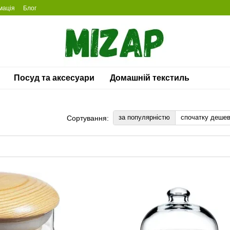
мація
Блог
Посуд та аксесуари
Домашній текстиль
за популярністю
спочатку деше
Сортування: