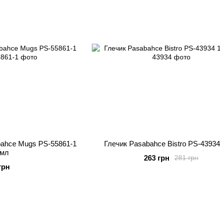
bahce Mugs PS-55861-1
Глечик Pasabahce Bistro PS-43934
 мл
263 грн
281 грн
грн