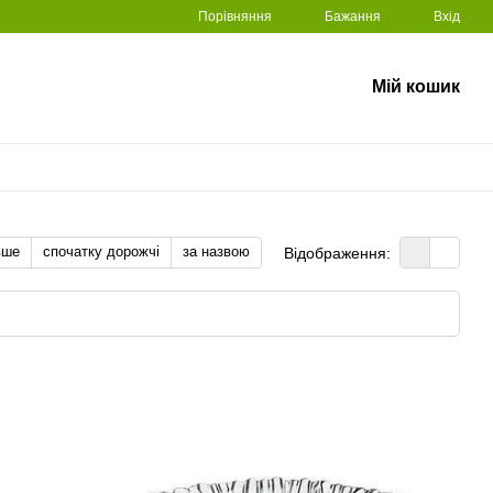
Порівняння
Бажання
Вхід
Мій кошик
вше
спочатку дорожчі
за назвою
Відображення: