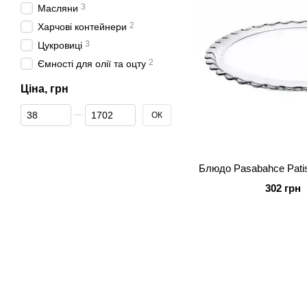
3
Масляни
2
Харчові контейнери
3
Цукровиці
2
Ємності для олії та оцту
Ціна, грн
Від Ціна, грн
До Ціна, грн
ОК
Блюдо Pasabahce Patis
302 грн