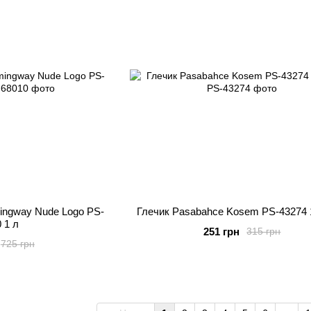
ingway Nude Logo PS-
Глечик Pasabahce Kosem PS-43274 
 1 л
251 грн
315 грн
725 грн