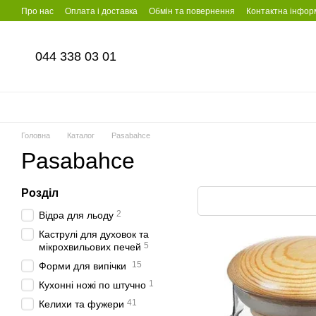
Перейти до основного контенту
Про нас
Оплата і доставка
Обмін та повернення
Контактна інфор
044 338 03 01
Головна
Каталог
Pasabahce
Pasabahce
Розділ
2
Відра для льоду
Каструлі для духовок та
5
мікрохвильових печей
15
Форми для випічки
1
Кухонні ножі по штучно
41
Келихи та фужери