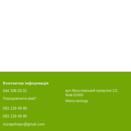
Контактна інформація
044 338 03 01
вул.Ярославський провулок 1/3,
Київ 02000
Передзвонити вам?
Мапа проїзду
093 139 49 80
093 139 49 80
mizapshops@gmail.com