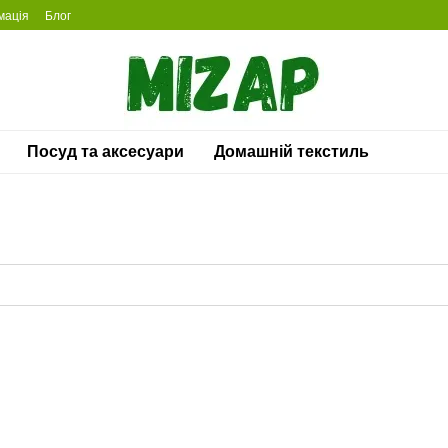
мація
Блог
Посуд та аксесуари
Домашній текстиль