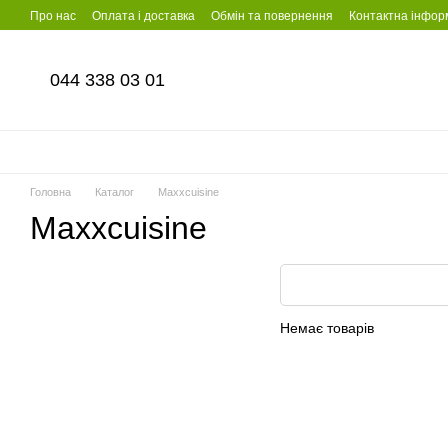
Перейти до основного контенту
Про нас
Оплата і доставка
Обмін та повернення
Контактна інфор
044 338 03 01
Головна
Каталог
Maxxcuisine
Maxxcuisine
Немає товарів