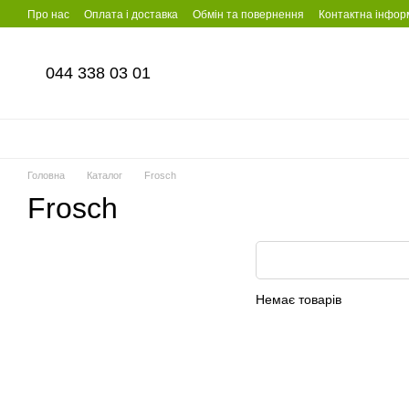
Перейти до основного контенту
Про нас
Оплата і доставка
Обмін та повернення
Контактна інфор
044 338 03 01
Головна
Каталог
Frosch
Frosch
Немає товарів