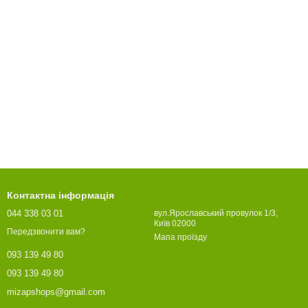
Контактна інформація
044 338 03 01
вул.Ярославський провулок 1/3,
Київ 02000
Передзвонити вам?
Мапа проїзду
093 139 49 80
093 139 49 80
mizapshops@gmail.com