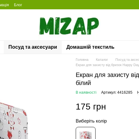
мація
Блог
Посуд та аксесуари
Домашній текстиль
Головна
Каталог
Посуд та аксе
Екран для захисту від бризок Happy Da
Екран для захисту ві
білий
В наявності
Артикул: 4416285
Н
175 грн
Виберіть колір