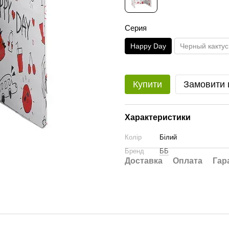
Серия
Happy Day
Черный кактус
Купити
Замовити
Характеристики
Колір
Білий
Бренд
ББ
Доставка
Оплата
Гар