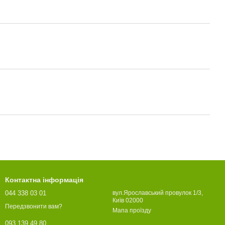
Контактна інформація
044 338 03 01
вул.Ярославський провулок 1/3,
Київ 02000
Передзвонити вам?
Мапа проїзду
093 139 49 80