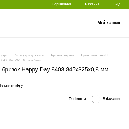
Порівняння
Бажання
Вхід
Мій кошик
суари
Аксесуари для кухні
Бризкові екрани
Бризкові екрани ББ
y 8403 845х325х0,8 мм білий
д бризок Happy Day 8403 845х325х0,8 мм
аписати відгук
Порівняти
В бажання