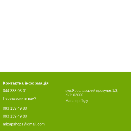
Контактна інформація
044 338 03 01
вул.Ярославський провулок 1/3,
Київ 02000
Передзвонити вам?
Мапа проїзду
093 139 49 80
093 139 49 80
mizapshops@gmail.com