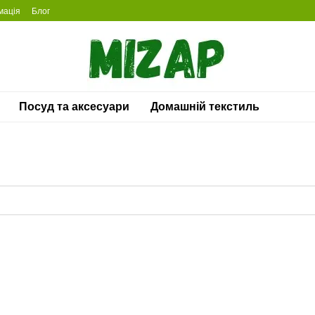
мація
Блог
Посуд та аксесуари
Домашній текстиль