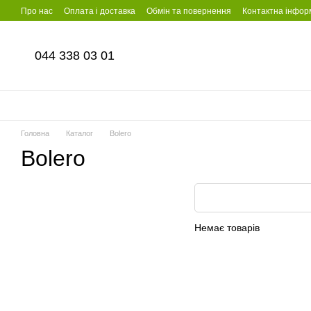
Перейти до основного контенту
Про нас
Оплата і доставка
Обмін та повернення
Контактна інфор
044 338 03 01
Головна
Каталог
Bolero
Bolero
Немає товарів