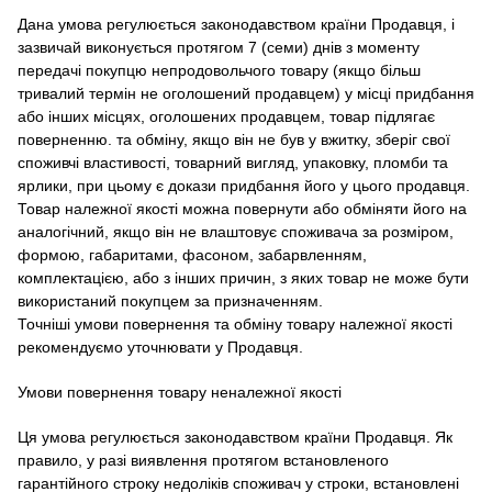
Дана умова регулюється законодавством країни Продавця, і
зазвичай виконується протягом 7 (семи) днів з моменту
передачі покупцю непродовольчого товару (якщо більш
тривалий термін не оголошений продавцем) у місці придбання
або інших місцях, оголошених продавцем, товар підлягає
поверненню. та обміну, якщо він не був у вжитку, зберіг свої
споживчі властивості, товарний вигляд, упаковку, пломби та
ярлики, при цьому є докази придбання його у цього продавця.
Товар належної якості можна повернути або обміняти його на
аналогічний, якщо він не влаштовує споживача за розміром,
формою, габаритами, фасоном, забарвленням,
комплектацією, або з інших причин, з яких товар не може бути
використаний покупцем за призначенням.
Точніші умови повернення та обміну товару належної якості
рекомендуємо уточнювати у Продавця.
Умови повернення товару неналежної якості
Ця умова регулюється законодавством країни Продавця.
Як
правило, у разі виявлення протягом встановленого
гарантійного строку недоліків споживач у строки, встановлені