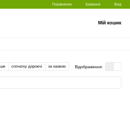
Порівняння
Бажання
Вхід
Мій кошик
вше
спочатку дорожчі
за назвою
Відображення: