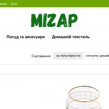
мація
Блог
Посуд та аксесуари
Домашній текстиль
за популярністю
спочатку деше
Сортування: