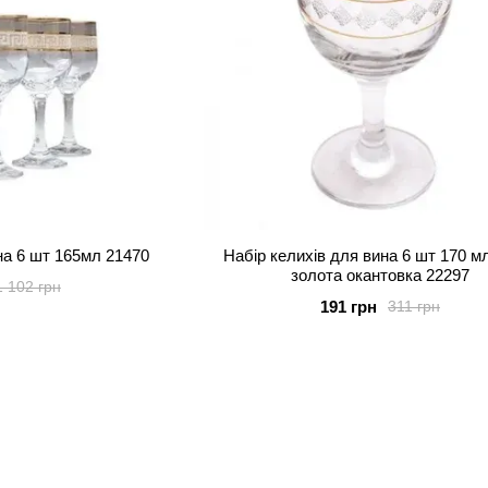
на 6 шт 165мл 21470
Набір келихів для вина 6 шт 170 мл
золота окантовка 22297
1 102 грн
191 грн
311 грн