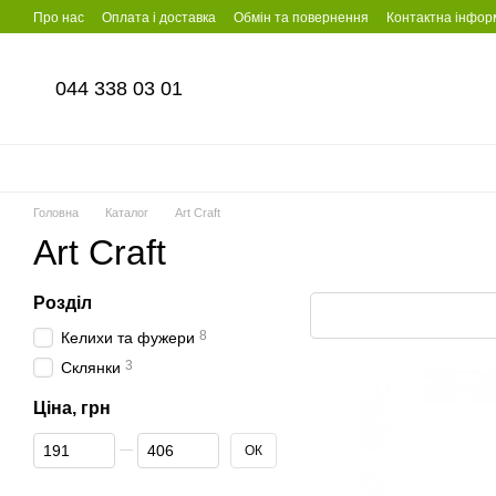
Перейти до основного контенту
Про нас
Оплата і доставка
Обмін та повернення
Контактна інфор
044 338 03 01
Головна
Каталог
Art Craft
Art Craft
Розділ
8
Келихи та фужери
3
Склянки
Ціна, грн
Від Ціна, грн
До Ціна, грн
ОК